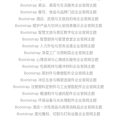
Bootstrap 美业、美容与生活服务企业官网主题
Bootstrap 餐饮、食品与品牌门店企业官网主题
Bootstrap 酒店、民宿与文旅目的地企业官网主题
Bootstrap 壁炉产品与空间火焰场景展示企业官网主题
Bootstrap 智慧文旅与景区数字化企业官网主题
Bootstrap 智慧厨房与智慧食堂企业官网主题
Bootstrap 人力外包与劳务派遣企业官网主题
Bootstrap 净菜工厂与预制菜企业官网主题
Bootstrap 心理咨询与心理成长服务企业官网主题
Bootstrap 包装耗材与缓冲材料企业官网主题
Bootstrap 密封件与橡塑配件企业官网主题
Bootstrap 冲压五金与精密连接件企业官网主题
Bootstrap 注塑塑料定制件与工业塑胶配件企业官网主题
Bootstrap 暖通制冷与通风配件企业官网主题
Bootstrap 环保设备与水处理配件企业官网主题
Bootstrap 酒店一次性用品与商用消耗品企业官网主题
Bootstrap 激光雕刻、切割与打标设备企业官网主题