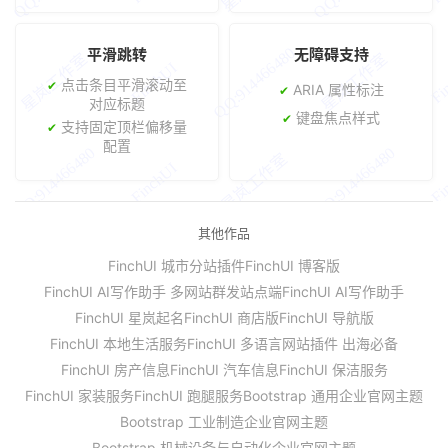
平滑跳转
无障碍支持
点击条目平滑滚动至
ARIA 属性标注
对应标题
键盘焦点样式
支持固定顶栏偏移量
配置
其他作品
FinchUI 城市分站插件
FinchUI 博客版
FinchUI AI写作助手 多网站群发站点端
FinchUI AI写作助手
FinchUI 星岚起名
FinchUI 商店版
FinchUI 导航版
FinchUI 本地生活服务
FinchUI 多语言网站插件 出海必备
FinchUI 房产信息
FinchUI 汽车信息
FinchUI 保洁服务
FinchUI 家装服务
FinchUI 跑腿服务
Bootstrap 通用企业官网主题
Bootstrap 工业制造企业官网主题
Bootstrap 机械设备与自动化企业官网主题