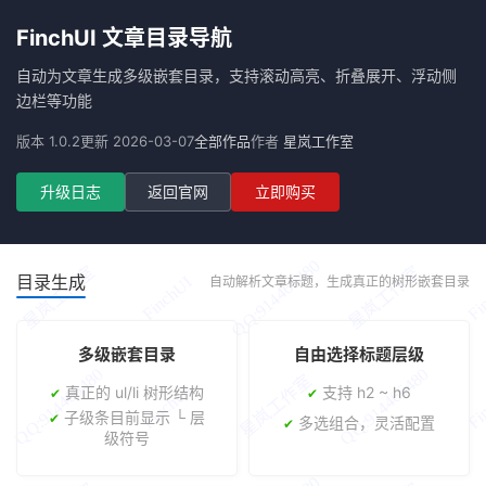
FinchUI 文章目录导航
自动为文章生成多级嵌套目录，支持滚动高亮、折叠展开、浮动侧
边栏等功能
版本 1.0.2
更新 2026-03-07
全部作品
作者
星岚工作室
升级日志
返回官网
立即购买
目录生成
自动解析文章标题，生成真正的树形嵌套目录
多级嵌套目录
自由选择标题层级
真正的 ul/li 树形结构
支持 h2 ~ h6
子级条目前显示 └ 层
多选组合，灵活配置
级符号