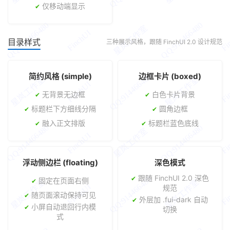
仅移动端显示
目录样式
三种展示风格，跟随 FinchUI 2.0 设计规范
简约风格 (simple)
边框卡片 (boxed)
无背景无边框
白色卡片背景
标题栏下方细线分隔
圆角边框
融入正文排版
标题栏蓝色底线
浮动侧边栏 (floating)
深色模式
跟随 FinchUI 2.0 深色
固定在页面右侧
规范
随页面滚动保持可见
外层加 .fui-dark 自动
小屏自动退回行内模
切换
式