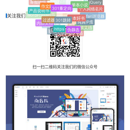
作文网
301重定向
jQuery
客服插件
随机标签
个人网络名片
Z-blogPHP
FinchUI
产品说明书
一本好书
微信公众号
响应式
301跳转
关注我们
过滤器
Safari浏览器
WordPress插件
标签归档
纯真IP库
内部文档
开发服务
定制服务
https
伪静态
开放文档
附加分类
AI写作助手
客服中心
文章多选分类
在线帮助文档
扫一扫二维码关注我们的微信公众号