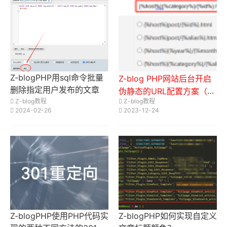
Z-blogPHP用sql命令批量
Z-blog PHP网站后台开启
删除指定用户发布的文章
伪静态的URL配置方案（本
Z-blog教程
Z-blog教程
网站在用）
2024-02-26
2023-12-24
Z-blogPHP使用PHP代码实
Z-blogPHP如何实现自定义