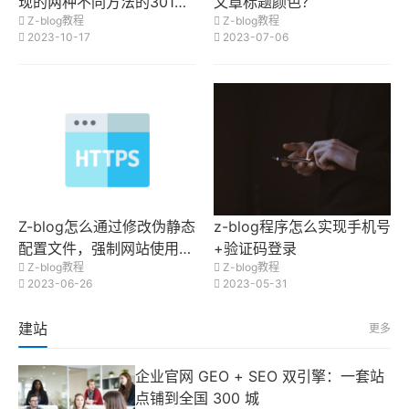
现的两种不同方法的301重
文章标题颜色？
Z-blog教程
Z-blog教程
定向
2023-10-17
2023-07-06
Z-blog怎么通过修改伪静态
z-blog程序怎么实现手机号
配置文件，强制网站使用ht
+验证码登录
Z-blog教程
Z-blog教程
tps访问
2023-06-26
2023-05-31
建站
更多
企业官网 GEO + SEO 双引擎：一套站
点铺到全国 300 城