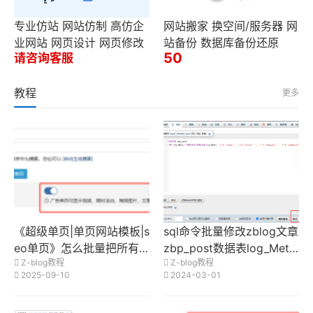
专业仿站 网站仿制 高仿企
网站搬家 换空间/服务器 网
业网站 网页设计 网页修改
站备份 数据库备份还原
50
请咨询客服
教程
更多
《超级单页|单页网站模板|s
sql命令批量修改zblog文章
eo单页》怎么批量把所有
zbp_post数据表log_Meta
Z-blog教程
Z-blog教程
文章设置为广告单页？
字段指定的键值
2025-09-10
2024-03-01