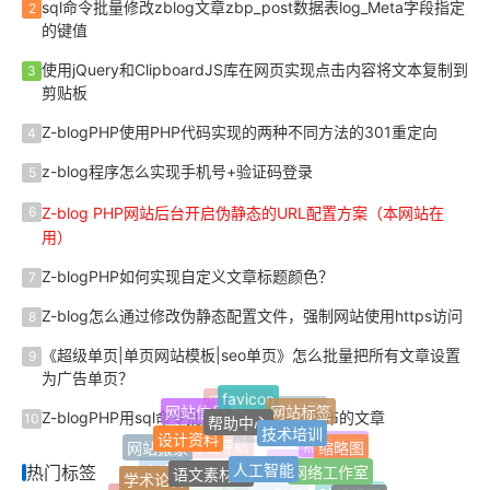
sql命令批量修改zblog文章zbp_post数据表log_Meta字段指定
2
的键值
使用jQuery和ClipboardJS库在网页实现点击内容将文本复制到
3
剪贴板
Z-blogPHP使用PHP代码实现的两种不同方法的301重定向
4
z-blog程序怎么实现手机号+验证码登录
5
Z-blog PHP网站后台开启伪静态的URL配置方案（本网站在
6
用）
Z-blogPHP如何实现自定义文章标题颜色？
7
Z-blog怎么通过修改伪静态配置文件，强制网站使用https访问
8
《超级单页|单页网站模板|seo单页》怎么批量把所有文章设置
9
为广告单页？
favicon
帮助中心
网站标签
网站信息
博客网站
Z-blogPHP用sql命令批量删除指定用户发布的文章
技术培训
10
最新标签
设计资料
Jquery
缩略图
人工智能
网站搬家
单页网站
语文素材网
热门标签
网络工作室
网址导航
学术论著
热门标签
单本小说
Z-Blog插件
自适应