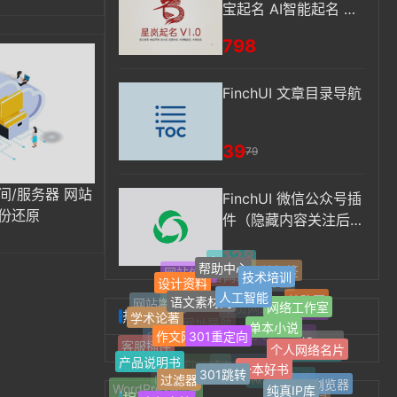
宝起名 AI智能起名 姓
名评分
798
FinchUI 文章目录导航
39
79
间/服务器 网站
FinchUI 微信公众号插
份还原
件（隐藏内容关注后可
见、同步文章到公众号
128
草稿箱、自动回复等功
favicon
帮助中心
技术培训
网站标签
网站信息
设计资料
能）
博客网站
人工智能
最新标签
语文素材网
缩略图
网络工作室
Jquery
网站搬家
学术论著
热门标签
单本小说
热门标签
单页网站
301重定向
作文网
网址导航
jQuery
个人网络名片
自适应
Z-Blog插件
客服插件
一本好书
产品说明书
随机标签
301跳转
过滤器
FinchUI
Z-blogPHP
纯真IP库
Safari浏览器
响应式
微信公众号
WordPress插件