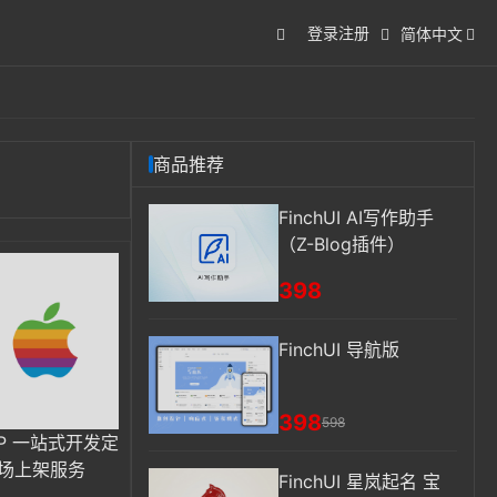
登录
注册
简体中文
商品推荐
FinchUI AI写作助手
（Z-Blog插件）
398
FinchUI 导航版
398
598
APP 一站式开发定
市场上架服务
FinchUI 星岚起名 宝