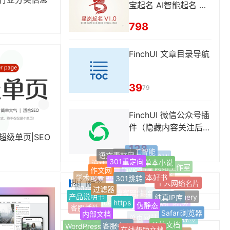
宝起名 AI智能起名 姓
名评分
798
FinchUI 文章目录导航
39
79
FinchUI 微信公众号插
件（隐藏内容关注后可
超级单页|SEO
见、同步文章到公众号
128
人工智能
草稿箱、自动回复等功
语文素材网
301重定向
帮助中心
单本小说
技术培训
能）
设计资料
作文网
网络工作室
一本好书
301跳转
favicon
网站标签
学术论著
个人网络名片
网站信息
热门标签
过滤器
缩略图
纯真IP库
网站搬家
产品说明书
https
伪静态
jQuery
最新标签
博客网站
内部文档
热门标签
客服插件
Safari浏览器
Jquery
客服中心
开放文档
随机标签
在线帮助文档
自适应
WordPress插件
单页网站