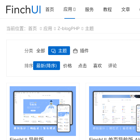
应用
首页
服务
教程
文章
当前位置：
首页
应用
Z-blogPHP
主题
分类
全部
主题
插件
排序
最新
(降序)
价格
点击
喜欢
评论
FinchUI 导航版
FinchUI 单页导航版 A