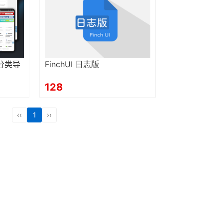
分类导
FinchUI 日志版
128
‹‹
1
››