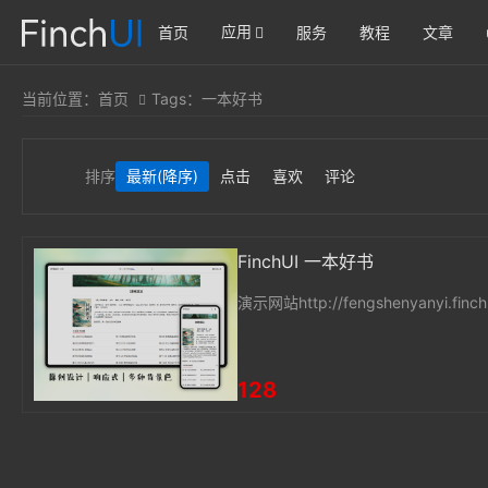
应用
首页
服务
教程
文章
当前位置：
首页
Tags：一本好书
排序
最新
(降序)
点击
喜欢
评论
FinchUI 一本好书
演示网站http://fengshenyanyi.finchu
128