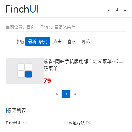
当前位置：
首页
Tags：自定义菜单
排序
最新
(降序)
点击
喜欢
评论
燕雀-网站手机版底部自定义菜单-带二
级菜单
79
‹‹
1
››
标签列表
(25)
(5)
FinchUI
网址导航