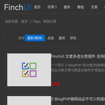
应用
首页
服务
教程
文章
当前位置：
首页
Tags：附加分类
排序
最新
(降序)
点击
喜欢
评论
FinchUI 文章多选分类插件 
一个用于 Z-BlogPHP 的分类/
的主分类文章与把该分类作为“附加分类
128
Z-BlogPHP做网站必不可少的