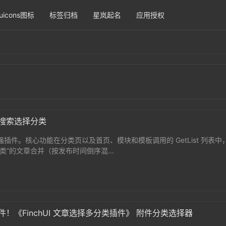
uicons图标
标签归档
星岚起名
应用授权
支持搜索选择分类
列表增强插件。核心功能在分类页以及首页、模块和模板调用的 GetList 列表
”的文章合并（按发布时间倒序混...
插件！《FinchUI 文章选择多分类插件》 附件分类选择器