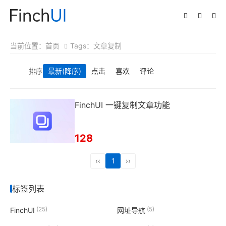
当前位置：
首页
Tags：文章复制
排序
最新
(降序)
点击
喜欢
评论
FinchUI 一键复制文章功能
128
‹‹
1
››
标签列表
(25)
(5)
FinchUI
网址导航