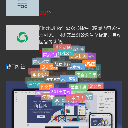
39
79
FinchUI 微信公众号插件（隐藏内容关注
后可见、同步文章到公众号草稿箱、自动
回复等功能）
博客网站
最新标签
单页网站
128
Jquery
网址导航
favicon
网站信息
网站标签
Z-Blog插件
热门标签
自适应
Z-blogPHP
网站搬家
FinchUI
帮助中心
缩略图
技术培训
设计资料
热门标签
随机标签
微信公众号
响应式
客服插件
学术论著
网络工作室
jQuery
开发服务
定制服务
人工智能
语文素材网
标签归档
WordPress插件
产品说明书
个人网络名片
作文网
单本小说
Safari浏览器
AI写作助手
附加分类
301重定向
文章多选分类
内部文档
开放文档
过滤器
纯真IP库
一本好书
301跳转
客服中心
在线帮助文档
https
伪静态