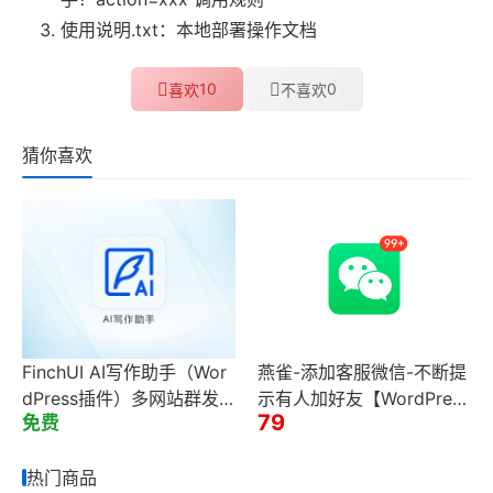
使用说明.txt：本地部署操作文档
10
0
喜欢
不喜欢
猜你喜欢
FinchUI AI写作助手（Wor
燕雀-添加客服微信-不断提
dPress插件）多网站群发
示有人加好友【WordPress
79
免费
站点端
版】
热门商品