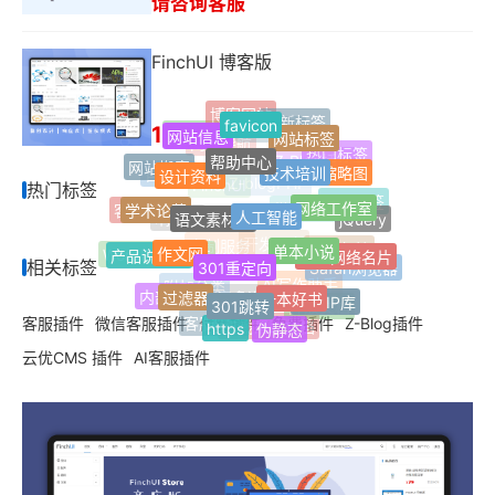
请咨询客服
FinchUI 博客版
博客网站
favicon
最新标签
网站信息
网站标签
198
Jquery
单页网站
帮助中心
网址导航
技术培训
热门标签
设计资料
网站搬家
缩略图
Z-Blog插件
自适应
热门标签
网络工作室
人工智能
语文素材网
学术论著
Z-blogPHP
FinchUI
随机标签
客服插件
jQuery
微信公众号
响应式
单本小说
作文网
个人网络名片
301重定向
产品说明书
标签归档
WordPress插件
开发服务
定制服务
相关标签
Safari浏览器
一本好书
过滤器
301跳转
纯真IP库
内部文档
附加分类
AI写作助手
开放文档
文章多选分类
https
客服插件
微信客服插件
付费插件
免费插件
Z-Blog插件
伪静态
客服中心
在线帮助文档
云优CMS 插件
AI客服插件