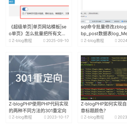
《超级单页|单页网站模板|se
sql命令批量修改zblo
o单页》怎么批量把所有文章
bp_post数据表log_M
设置为广告单页？
段指定的键值
Z-blog教程
2025-09-10
Z-blog教程
2024
Z-blogPHP使用PHP代码实现
Z-blogPHP如何实现
的两种不同方法的301重定向
章标题颜色？
Z-blog教程
2023-10-17
Z-blog教程
2023