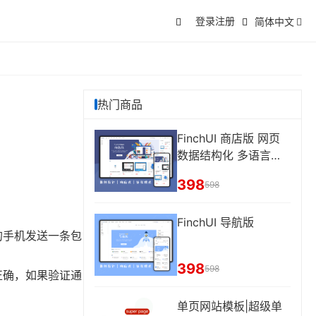
登录
注册
简体中文
热门商品
FinchUI 商店版 网页
数据结构化 多语言切
换
398
598
FinchUI 导航版
的手机发送一条包
398
598
正确，如果验证通
单页网站模板|超级单