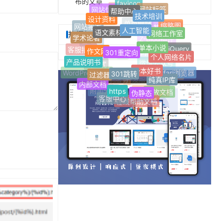
布的文章
favicon
帮助中心
网站标签
网站信息
技术培训
博客网站
设计资料
最新标签
人工智能
语文素材网
缩略图
Jquery
网络工作室
网站搬家
热门标签
单页网站
热门标签
学术论著
单本小说
网址导航
301重定向
作文网
自适应
Z-Blog插件
jQuery
个人网络名片
客服插件
随机标签
产品说明书
一本好书
301跳转
FinchUI
Z-blogPHP
过滤器
微信公众号
响应式
Safari浏览器
纯真IP库
WordPress插件
标签归档
内部文档
https
伪静态
定制服务
开发服务
开放文档
附加分类
AI写作助手
客服中心
在线帮助文档
文章多选分类