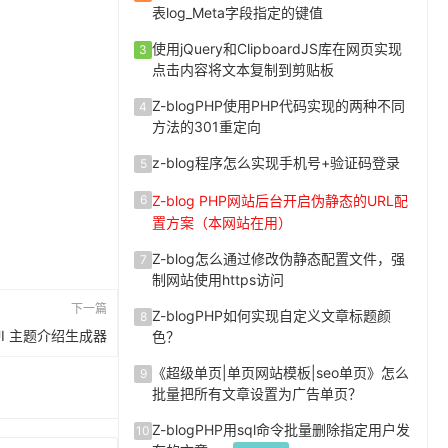
表log_Meta字段指定的键值
使用jQuery和ClipboardJS库在网页实现
3
点击内容将文本复制到剪贴板
Z-blogPHP使用PHP代码实现的两种不同
4
方法的301重定向
z-blog程序怎么实现手机号+验证码登录
5
Z-blog PHP网站后台开启伪静态的URL配
6
置方案（本网站在用）
Z-blog怎么通过修改伪静态配置文件，强
7
制网站使用https访问
下一篇
Z-blogPHP如何实现自定义文章标题颜
8
hUI 主题介绍生成器
色？
《超级单页|单页网站模板|seo单页》怎么
9
批量把所有文章设置为广告单页？
Z-blogPHP用sql命令批量删除指定用户发
10