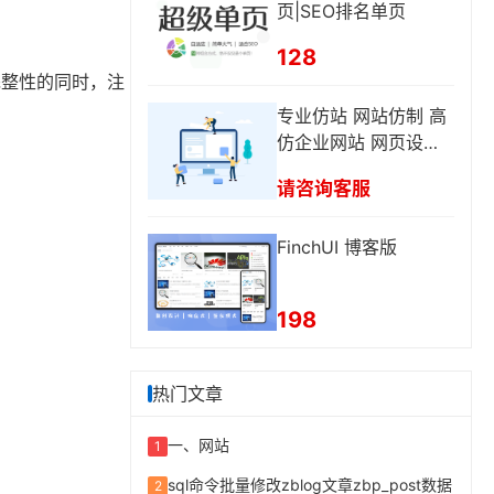
页|SEO排名单页
128
完整性的同时，注
专业仿站 网站仿制 高
仿企业网站 网页设计
网页修改
请咨询客服
FinchUI 博客版
198
热门文章
一、网站
1
sql命令批量修改zblog文章zbp_post数据
2