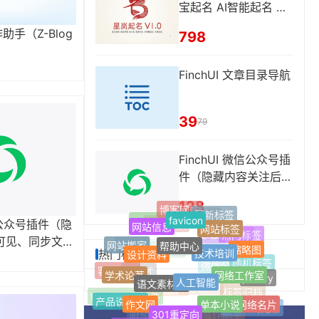
宝起名 AI智能起名 姓
名评分
写作助手（Z-Blog
798
FinchUI 文章目录导航
39
79
FinchUI 微信公众号插
件（隐藏内容关注后可
见、同步文章到公众号
128
草稿箱、自动回复等功
博客网站
favicon
最新标签
网站信息
网站标签
单页网站
微信公众号插件（隐
Jquery
能）
网址导航
帮助中心
热门标签
可见、同步文章
技术培训
网站搬家
Z-Blog插件
设计资料
缩略图
自适应
热门标签
箱、自动回复等
Z-blogPHP
FinchUI
网络工作室
随机标签
学术论著
人工智能
语文素材网
客服插件
jQuery
微信公众号
响应式
单本小说
作文网
个人网络名片
产品说明书
开发服务
标签归档
定制服务
301重定向
WordPress插件
Safari浏览器