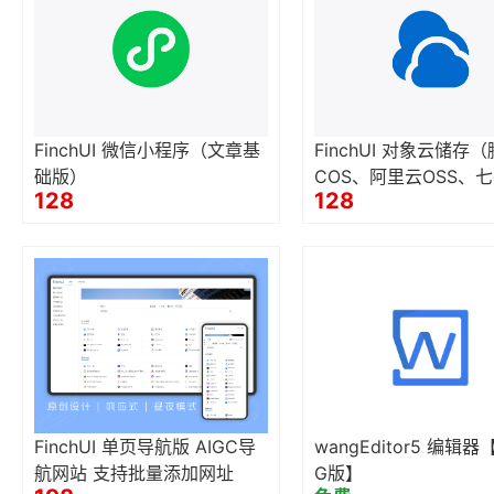
FinchUI 微信小程序（文章基
FinchUI 对象云储存
础版）
COS、阿里云OSS、七
128
128
odo、华为云OBS、AW
3、Google GCS）
FinchUI 单页导航版 AIGC导
wangEditor5 编辑器
航网站 支持批量添加网址
G版】