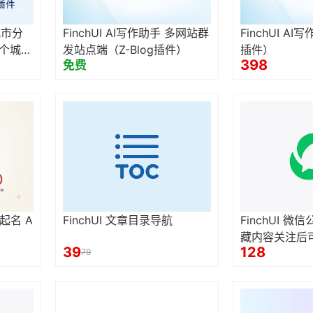
多城市分
FinchUI AI写作助手 多网站群
FinchUI AI
N个城市
发站点端（Z-Blog插件）
插件）
398
免费
宝起名 A
FinchUI 文章目录导航
FinchUI 
藏内容关注后
39
128
79
到公众号草稿
功能）