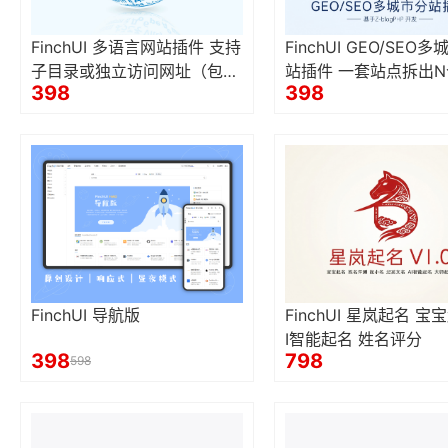
FinchUI 多语言网站插件 支持
FinchUI GEO/SEO
子目录或独立访问网址（包含
站插件 一套站点拆出
398
398
二级域名） 出海必备
分站 本地长尾词流量
FinchUI 导航版
FinchUI 星岚起名 宝
I智能起名 姓名评分
398
798
598