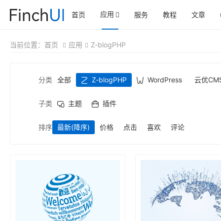
应用
首页
服务
教程
文章
当前位置：
首页
应用
Z-blogPHP
分类
全部
Z-blogPHP
WordPress
云优CM
子类
主题
插件
排序
最新
(降序)
价格
点击
喜欢
评论