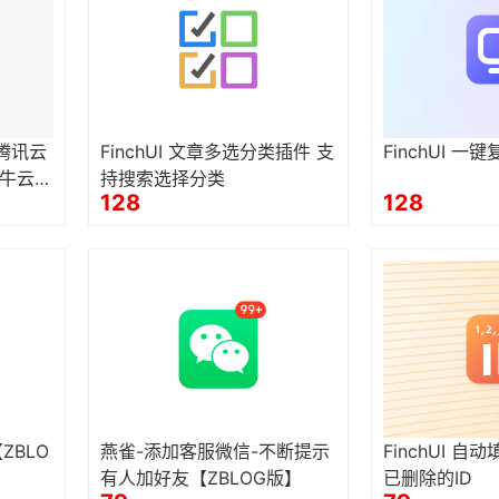
（腾讯云
FinchUI 文章多选分类插件 支
FinchUI 
牛云K
持搜索选择分类
128
128
S S
【ZBLO
燕雀-添加客服微信-不断提示
FinchUI 自
有人加好友【ZBLOG版】
已删除的ID