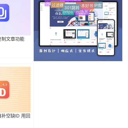
一本好书
AI写作助手
附加分类
过滤器
内部文档
纯真IP库
301跳转
文章多选分类
开放文档
客服中心
https
伪静态
在线帮助文档
一键复制文章功能
动填补空缺ID 用回