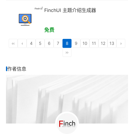
FinchUI 主题介绍生成器
免费
‹‹
‹
4
5
6
7
8
9
10
11
12
13
›
››
作者信息