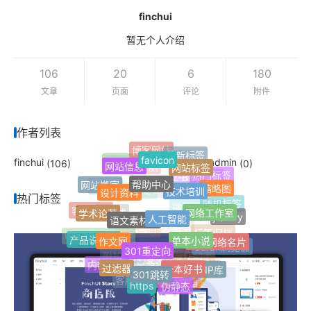
finchui
暂无个人介绍
106
20
6
180
文章
页面
评论
附件
作者列表
博客网站
最新标签
favicon
单页网站
finchui
finch_test_admin
(106)
(0)
Jquery
网站信息
网站标签
网址导航
热门标签
帮助中心
Z-Blog插件
网站搬家
技术培训
缩略图
设计资料
自适应
Z-blogPHP
FinchUI
热门标签
随机标签
网络工作室
学术论著
客服插件
微信公众号
人工智能
语文素材网
jQuery
响应式
开发服务
定制服务
单本小说
标签归档
作文网
WordPress插件
产品说明书
个人网络名片
301重定向
Safari浏览器
AI写作助手
附加分类
内部文档
过滤器
一本好书
文章多选分类
纯真IP库
301跳转
开放文档
客服中心
在线帮助文档
https
伪静态