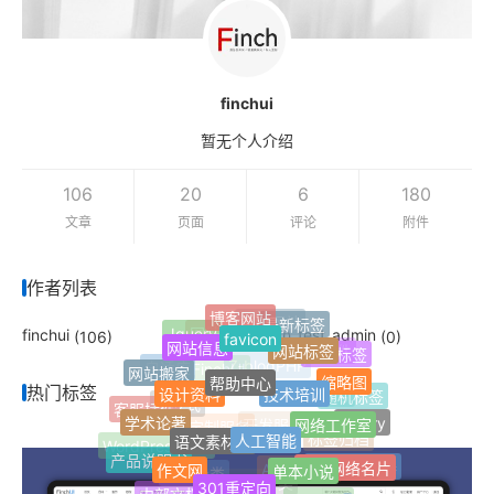
finchui
暂无个人介绍
106
20
6
180
文章
页面
评论
附件
作者列表
博客网站
最新标签
单页网站
favicon
Jquery
finchui
finch_test_admin
(106)
(0)
网址导航
网站信息
网站标签
热门标签
Z-Blog插件
自适应
网站搬家
Z-blogPHP
帮助中心
FinchUI
缩略图
技术培训
设计资料
热门标签
随机标签
微信公众号
客服插件
响应式
学术论著
网络工作室
jQuery
人工智能
语文素材网
开发服务
定制服务
标签归档
WordPress插件
产品说明书
个人网络名片
单本小说
作文网
Safari浏览器
AI写作助手
附加分类
301重定向
文章多选分类