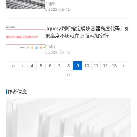
建站
2023-05-12
Jquery判断指定模块容器高度代码，如
果高度不够就在上面添加空行
编程
2023-05-12
‹‹
‹
4
5
6
7
8
9
10
11
12
13
›
››
作者信息