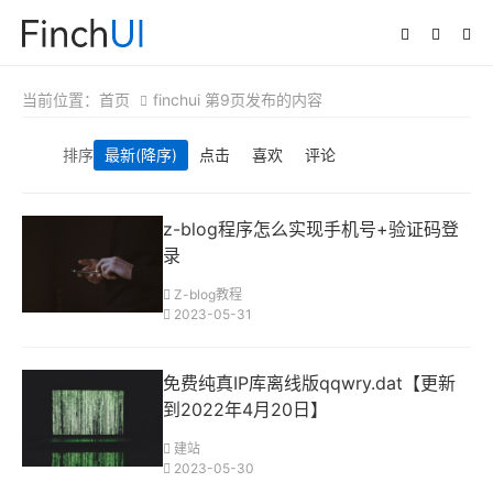
当前位置：
首页
finchui 第9页发布的内容
排序
最新
(降序)
点击
喜欢
评论
z-blog程序怎么实现手机号+验证码登
录
Z-blog教程
2023-05-31
免费纯真IP库离线版qqwry.dat【更新
到2022年4月20日】
建站
2023-05-30