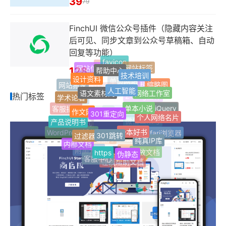
39
79
FinchUI 微信公众号插件（隐藏内容关注
后可见、同步文章到公众号草稿箱、自动
回复等功能）
favicon
网站标签
帮助中心
网站信息
博客网站
128
最新标签
技术培训
设计资料
Jquery
缩略图
单页网站
网站搬家
人工智能
热门标签
语文素材网
网络工作室
网址导航
热门标签
学术论著
Z-Blog插件
自适应
单本小说
jQuery
作文网
301重定向
客服插件
随机标签
个人网络名片
Z-blogPHP
FinchUI
产品说明书
微信公众号
响应式
一本好书
301跳转
Safari浏览器
过滤器
WordPress插件
标签归档
纯真IP库
开发服务
定制服务
内部文档
https
伪静态
附加分类
开放文档
AI写作助手
客服中心
文章多选分类
在线帮助文档