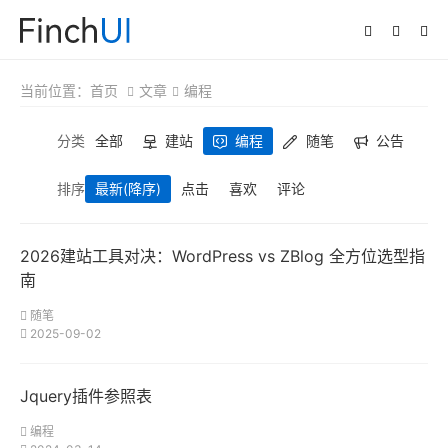
当前位置：
首页
文章
编程
分类
全部
建站
编程
随笔
公告
排序
最新
(降序)
点击
喜欢
评论
2026建站工具对决：WordPress vs ZBlog 全方位选型指
南
随笔
2025-09-02
Jquery插件参照表
编程