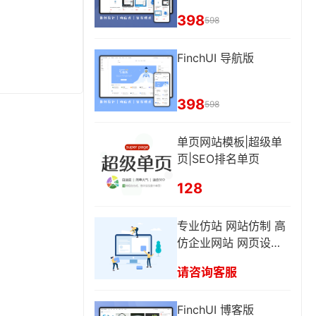
换
398
598
FinchUI 导航版
398
598
单页网站模板|超级单
页|SEO排名单页
128
专业仿站 网站仿制 高
仿企业网站 网页设计
网页修改
请咨询客服
FinchUI 博客版