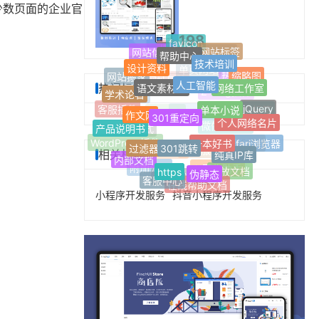
少数页面的企业官
198
favicon
帮助中心
网站标签
技术培训
网站信息
设计资料
博客网站
最新标签
人工智能
语文素材网
缩略图
Jquery
网络工作室
网站搬家
热门标签
热门标签
单页网站
学术论著
单本小说
301重定向
网址导航
作文网
jQuery
自适应
Z-Blog插件
个人网络名片
客服插件
随机标签
产品说明书
一本好书
301跳转
FinchUI
Z-blogPHP
过滤器
Safari浏览器
微信公众号
响应式
纯真IP库
WordPress插件
标签归档
相关标签
内部文档
https
伪静态
定制服务
开发服务
开放文档
附加分类
AI写作助手
客服中心
在线帮助文档
文章多选分类
小程序开发服务
抖音小程序开发服务