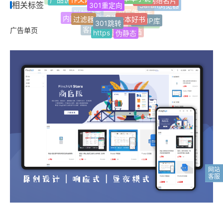
标签归档
开发服务
WordPress插件
定制服务
相关标签
Safari浏览器
一本好书
过滤器
301跳转
AI写作助手
附加分类
纯真IP库
内部文档
文章多选分类
开放文档
https
广告单页
伪静态
客服中心
在线帮助文档