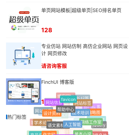
单页网站模板|超级单页|SEO排名单页
128
专业仿站 网站仿制 高仿企业网站 网页设
计 网页修改
请咨询客服
FinchUI 博客版
博客网站
favicon
最新标签
198
网站信息
网站标签
Jquery
单页网站
帮助中心
网址导航
热门标签
技术培训
设计资料
网站搬家
缩略图
Z-Blog插件
自适应
热门标签
网络工作室
Z-blogPHP
人工智能
FinchUI
学术论著
语文素材网
随机标签
客服插件
jQuery
微信公众号
响应式
单本小说
作文网
个人网络名片
301重定向
产品说明书