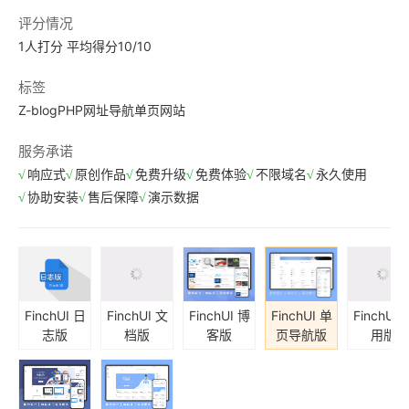
评分情况
1人打分 平均得分10/10
标签
Z-blogPHP
网址导航
单页网站
服务承诺
响应式
原创作品
免费升级
免费体验
不限域名
永久使用
协助安装
售后保障
演示数据
FinchUI 日
FinchUI 文
FinchUI 博
FinchUI 单
FinchUI 
志版
档版
客版
页导航版
用版