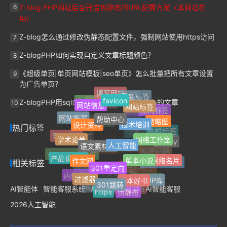
Z-blog PHP网站后台开启伪静态的URL配置方案（本网站在
6
用）
Z-blog怎么通过修改伪静态配置文件，强制网站使用https访问
7
Z-blogPHP如何实现自定义文章标题颜色？
8
《超级单页|单页网站模板|seo单页》怎么批量把所有文章设置
9
为广告单页？
博客网站
最新标签
favicon
单页网站
Z-blogPHP用sql命令批量删除指定用户发布的文章
Jquery
网站信息
10
网站标签
网址导航
热门标签
帮助中心
Z-Blog插件
网站搬家
技术培训
缩略图
设计资料
自适应
Z-blogPHP
FinchUI
热门标签
随机标签
网络工作室
学术论著
客服插件
微信公众号
人工智能
语文素材网
jQuery
响应式
开发服务
定制服务
单本小说
标签归档
作文网
产品说明书
个人网络名片
WordPress插件
301重定向
相关标签
Safari浏览器
AI写作助手
附加分类
内部文档
一本好书
过滤器
文章多选分类
纯真IP库
301跳转
开放文档
AI智能体
智能客服系统
AI Agent智能体
AI智能客服
客服中心
https
在线帮助文档
伪静态
2026人工智能