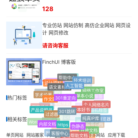
128
专业仿站 网站仿制 高仿企业网站 网页设
计 网页修改
请咨询客服
FinchUI 博客版
帮助中心
技术培训
favicon
198
网站标签
设计资料
人工智能
网站信息
语文素材网
网络工作室
博客网站
最新标签
缩略图
单本小说
301重定向
学术论著
网站搬家
作文网
Jquery
热门标签
热门标签
个人网络名片
单页网站
jQuery
一本好书
301跳转
网址导航
客服插件
产品说明书
自适应
过滤器
Z-Blog插件
随机标签
纯真IP库
Safari浏览器
相关标签
https
内部文档
FinchUI
伪静态
Z-blogPHP
WordPress插件
响应式
微信公众号
标签归档
开放文档
客服中心
在线帮助文档
附加分类
定制服务
开发服务
单页网站
网站搬家
网站信息
网站标签
博客网站
应用下载
AI写作助手
文章多选分类