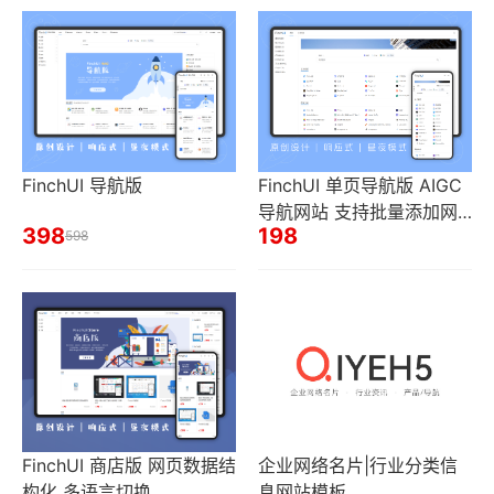
FinchUI 导航版
FinchUI 单页导航版 AIGC
导航网站 支持批量添加网
398
198
598
址
FinchUI 商店版 网页数据结
企业网络名片|行业分类信
构化 多语言切换
息网站模板