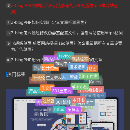
Z-blog PHP网站后台开启伪静态的URL配置方案（本网站在
6
用）
Z-blogPHP如何实现自定义文章标题颜色？
7
Z-blog怎么通过修改伪静态配置文件，强制网站使用https访问
8
《超级单页|单页网站模板|seo单页》怎么批量把所有文章设置
9
为广告单页？
favicon
博客网站
网站标签
网站信息
最新标签
Z-blogPHP用sql命令批量删除指定用户发布的文章
帮助中心
10
Jquery
技术培训
设计资料
单页网站
热门标签
缩略图
网站搬家
网址导航
人工智能
网络工作室
语文素材网
Z-Blog插件
热门标签
自适应
学术论著
jQuery
客服插件
随机标签
Z-blogPHP
单本小说
FinchUI
作文网
301重定向
个人网络名片
微信公众号
响应式
产品说明书
WordPress插件
标签归档
Safari浏览器
一本好书
开发服务
301跳转
过滤器
定制服务
纯真IP库
内部文档
附加分类
AI写作助手
开放文档
https
伪静态
文章多选分类
客服中心
在线帮助文档