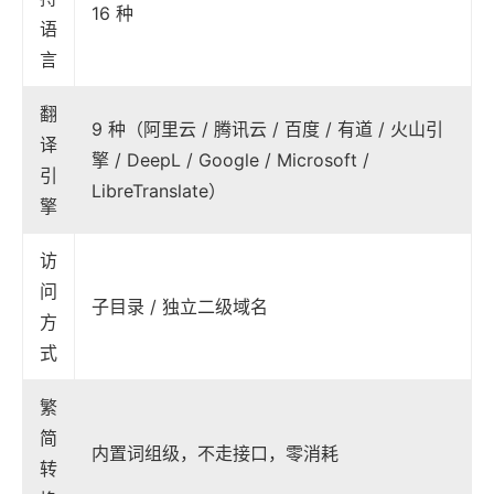
16 种
语
言
翻
9 种（阿里云 / 腾讯云 / 百度 / 有道 / 火山引
译
擎 / DeepL / Google / Microsoft /
引
LibreTranslate）
擎
访
问
子目录 / 独立二级域名
方
式
繁
简
内置词组级，不走接口，零消耗
转