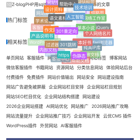
帮助中心
网站标签
网站信息
技术培训
Z-blogPHP用sql命令批量删除指定用户发布的文章
博客网站
10
设计资料
最新标签
人工智能
Jquery
缩略图
语文素材网
网站搬家
网络工作室
单页网站
热门标签
学术论著
热门标签
网址导航
单本小说
301重定向
作文网
Z-Blog插件
自适应
jQuery
客服插件
个人网络名片
随机标签
产品说明书
FinchUI
Z-blogPHP
一本好书
301跳转
过滤器
微信公众号
响应式
相关标签
Safari浏览器
纯真IP库
WordPress插件
标签归档
内部文档
https
定制服务
开发服务
伪静态
开放文档
附加分类
AI写作助手
客服中心
单页网站
客服插件
网站搬家
网站信息
网站标签
博客网站
在线帮助文档
文章多选分类
微信客服插件
书籍网站
资源网站
分类信息网站
体验网站后台
付费插件
免费插件
网站价值输出
网站安全
网站建设指南
网站广告避免被屏蔽
企业网站栏目安排
企业网站栏目规划
网站SEO栏目优化
企业网站结构搭建
网站建设
2026企业网站搭建
AI网站优化
网站推广
2026网站推广攻略
网站流量提升
企业网站推广技巧
企业网站开发
云优CMS 插件
WordPress插件
外贸网站
AI客服插件