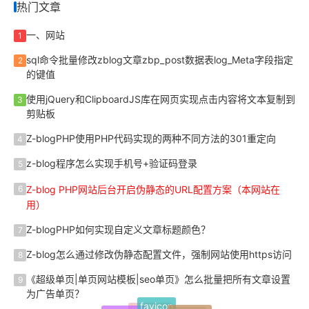
热门文章
一、网站
1
sql命令批量修改zblog文章zbp_post数据表log_Meta字段指定
2
的键值
使用jQuery和ClipboardJS库在网页实现点击内容将文本复制到
3
剪贴板
Z-blogPHP使用PHP代码实现的两种不同方法的301重定向
4
z-blog程序怎么实现手机号+验证码登录
5
Z-blog PHP网站后台开启伪静态的URL配置方案（本网站在
6
用）
Z-blogPHP如何实现自定义文章标题颜色？
7
Z-blog怎么通过修改伪静态配置文件，强制网站使用https访问
8
《超级单页|单页网站模板|seo单页》怎么批量把所有文章设置
9
为广告单页？
favicon