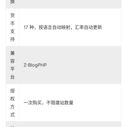
换
货
币
17 种，按语言自动映射，汇率自动更新
支
持
兼
容
Z-BlogPHP
平
台
授
权
一次购买，不限建站数量
方
式