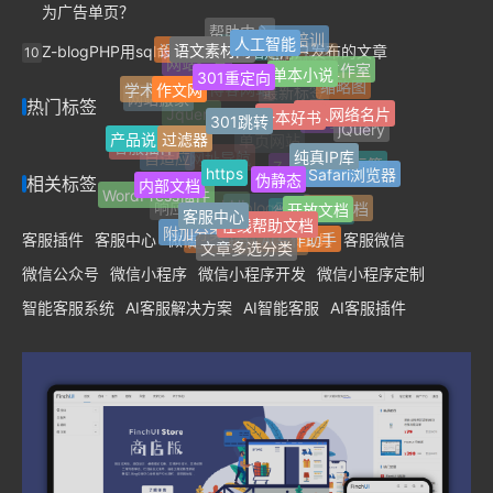
为广告单页？
帮助中心
人工智能
技术培训
语文素材网
Z-blogPHP用sql命令批量删除指定用户发布的文章
设计资料
10
favicon
单本小说
301重定向
网站标签
网络工作室
网站信息
作文网
学术论著
缩略图
一本好书
博客网站
301跳转
热门标签
网站搬家
个人网络名片
最新标签
过滤器
Jquery
jQuery
热门标签
产品说明书
纯真IP库
客服插件
单页网站
https
伪静态
自适应
Safari浏览器
随机标签
网址导航
内部文档
Z-Blog插件
相关标签
WordPress插件
开放文档
客服中心
标签归档
在线帮助文档
响应式
FinchUI
Z-blogPHP
微信公众号
附加分类
AI写作助手
客服插件
客服中心
微信客服插件
客服工具
客服微信
文章多选分类
定制服务
开发服务
微信公众号
微信小程序
微信小程序开发
微信小程序定制
智能客服系统
AI客服解决方案
AI智能客服
AI客服插件