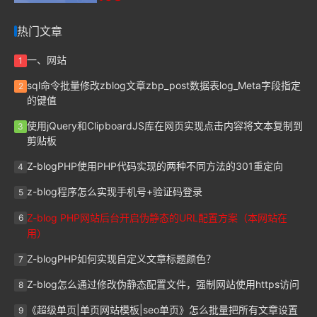
热门文章
一、网站
1
sql命令批量修改zblog文章zbp_post数据表log_Meta字段指定
2
的键值
使用jQuery和ClipboardJS库在网页实现点击内容将文本复制到
3
剪贴板
Z-blogPHP使用PHP代码实现的两种不同方法的301重定向
4
z-blog程序怎么实现手机号+验证码登录
5
Z-blog PHP网站后台开启伪静态的URL配置方案（本网站在
6
用）
Z-blogPHP如何实现自定义文章标题颜色？
7
Z-blog怎么通过修改伪静态配置文件，强制网站使用https访问
8
《超级单页|单页网站模板|seo单页》怎么批量把所有文章设置
9