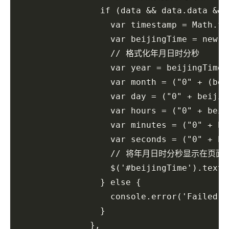
                if (data && data.data && 
                  var timestamp = Math.
                  var beijingTime = new
                  // 格式化年月日时分秒

                  var year = beijingTime.
                  var month = ("0" + (bei
                  var day = ("0" + beijin
                  var hours = ("0" + beij
                  var minutes = ("0" + be
                  var seconds = ("0" + be
                  // 将年月日时分秒显示在页面上
                  $('#beijingTime').text(
                } else {

                  console.error('Failed t
                }

              },
