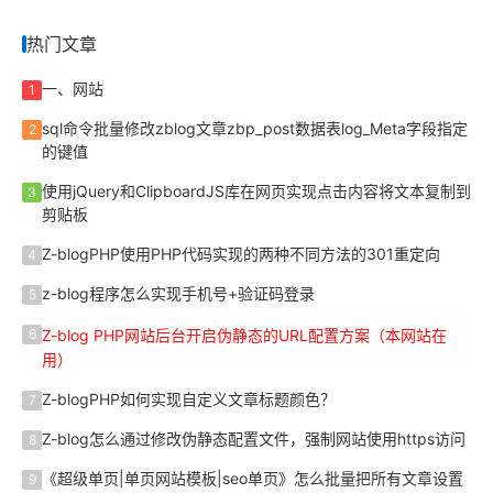
热门文章
一、网站
1
sql命令批量修改zblog文章zbp_post数据表log_Meta字段指定
2
的键值
使用jQuery和ClipboardJS库在网页实现点击内容将文本复制到
3
剪贴板
Z-blogPHP使用PHP代码实现的两种不同方法的301重定向
4
z-blog程序怎么实现手机号+验证码登录
5
Z-blog PHP网站后台开启伪静态的URL配置方案（本网站在
6
用）
Z-blogPHP如何实现自定义文章标题颜色？
7
Z-blog怎么通过修改伪静态配置文件，强制网站使用https访问
8
《超级单页|单页网站模板|seo单页》怎么批量把所有文章设置
9