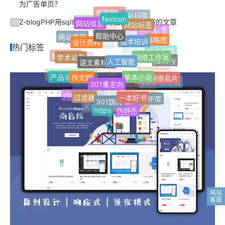
为广告单页？
博客网站
favicon
最新标签
网站信息
网站标签
Z-blogPHP用sql命令批量删除指定用户发布的文章
10
Jquery
单页网站
帮助中心
网址导航
热门标签
技术培训
设计资料
网站搬家
缩略图
Z-Blog插件
自适应
热门标签
网络工作室
Z-blogPHP
FinchUI
人工智能
学术论著
语文素材网
随机标签
客服插件
jQuery
微信公众号
响应式
单本小说
作文网
个人网络名片
产品说明书
301重定向
标签归档
开发服务
WordPress插件
定制服务
Safari浏览器
一本好书
过滤器
301跳转
AI写作助手
附加分类
内部文档
纯真IP库
文章多选分类
开放文档
https
伪静态
客服中心
在线帮助文档