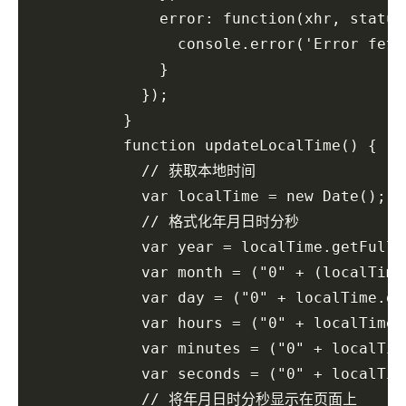
              error: function(xhr, status,
                console.error('Error fetc
              }

            });

          }

          function updateLocalTime() {

            // 获取本地时间

            var localTime = new Date();

            // 格式化年月日时分秒

            var year = localTime.getFullYe
            var month = ("0" + (localTime
            var day = ("0" + localTime.ge
            var hours = ("0" + localTime.
            var minutes = ("0" + localTim
            var seconds = ("0" + localTim
            // 将年月日时分秒显示在页面上
